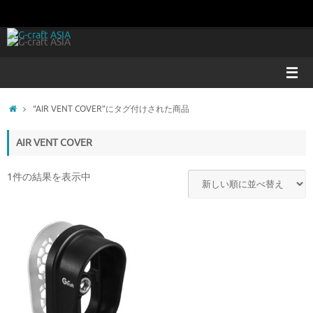
コ
ン
テ
ン
ツ
へ
ス
ホ
“AIR VENT COVER”にタグ付けされた商品
キ
ー
ッ
ム
AIR VENT COVER
プ
1件の結果を表示中