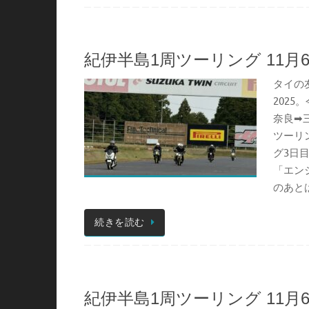
紀伊半島1周ツーリング 11月6
タイの
202
奈良➡
ツーリ
グ3日
「エン
のあとは
続きを読む
紀伊半島1周ツーリング 11月6