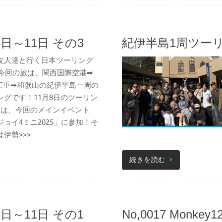
日～11日 その3
紀伊半島1周ツーリン
友人達と行く日本ツーリング
5。今回の旅は、関西国際空港➡
三重➡和歌山の紀伊半島一周の
ングです！11月8日のツーリン
目は、今回のメインイベント
ジョイ4ミニ2025」に参加！そ
伊勢>>>
続きを読む
日～11日 その1
No,0017 Monkey12