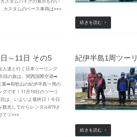
50Cカスタムバイクの展示も行い
 カスタムのベース車両は>>>
続きを読む
日～11日 その5
紀伊半島1周ツーリン
友人達と行く日本ツーリング
5。今回の旅は、関西国際空港➡
三重➡和歌山の紀伊半島一周の
ングです！11月10日のツーリ
日目は、いよいよ最終日！今日
を観光してからレンタル819さ
てツ>>>
続きを読む