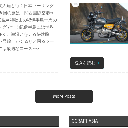
友人達と行く日本ツーリング
5。今回の旅は、関西国際空港➡
三重➡和歌山の紀伊半島一周の
ングです！紀伊半島には世界
多く、海沿いを走る快速路
42号線」がぐるりと回るツー
には最適なコース>>>
続きを読む
More Posts
GCRAFT ASIA