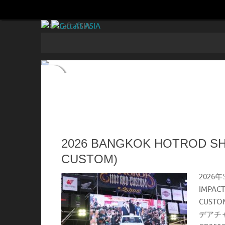
コ
ン
テ
コ
ン
ン
ツ
テ
へ
ン
ツ
ス
へ
キ
ス
ッ
キ
プ
ッ
プ
2026 BANGKOK HOTROD S
CUSTOM)
2026
IMPA
CUST
デアチ