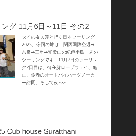
グ 11月6日～11日 その2
タイの友人達と行く日本ツーリング
2025。今回の旅は、関西国際空港➡
奈良➡三重➡和歌山の紀伊半島一周の
ツーリングです！11月7日のツーリン
グ2日目は、御在所ロープウェイ、亀
山、鈴鹿のオートバイパーツメーカ
ー訪問、そして夜>>>
5 Cub house Suratthani