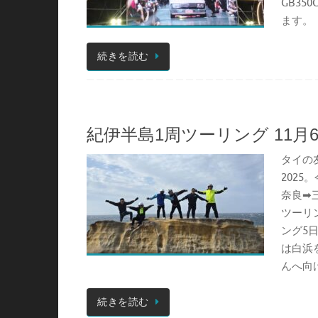
GB3
ます。
続きを読む
紀伊半島1周ツーリング 11月6
タイの
202
奈良➡
ツーリ
ング5
は白浜
んへ向け
続きを読む