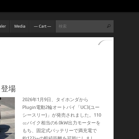
HONDA CT125 2025新製品
CT125 2025 NEW PRODUCTS
検索:
ler
Media
— Cart —
検索
3 登場
2026年1月9日、タイホンダから
Plugin電動2輪オートバイ「UC3(ユー
シースリー)」が発売されました。110
㏄バイク相当の6.0kW出力モーターを
もち、固定式バッテリーで満充電で
約122㎞の航続距離を可能にしまし