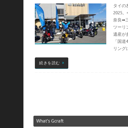
タイの
202
奈良➡
ツーリ
遺産が
「国道
リング
続きを読む
What’s Gcraft