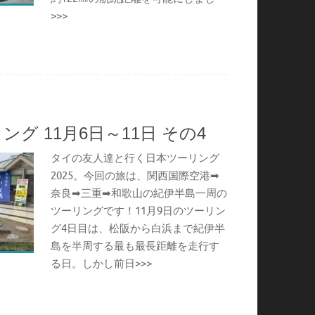
>>>
グ 11月6日～11日 その4
タイの友人達と行く日本ツーリング
2025。今回の旅は、関西国際空港➡
奈良➡三重➡和歌山の紀伊半島一周の
ツーリングです！11月9日のツーリン
グ4日目は、松阪から白浜まで紀伊半
島を半周する最も最長距離を走行す
る日。しかし前日>>>