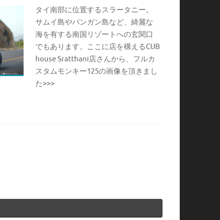
タイ南部に位置するスラータニー。
サムイ島やパンガン島など、綺麗な
海を有する南国リゾートへの玄関口
でもあります。ここに店を構えるCUB
house Sratthani店さんから、フルカ
スタムモンキー125の画像を頂きまし
た>>>