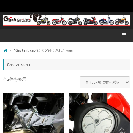
コ
ン
テ
ン
ツ
へ
ス
キ
ホ
“Gas tank cap”にタグ付けされた商品
ッ
ー
プ
ム
Gas tank cap
新
全2件を表示
し
い
順