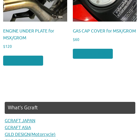
ENGINE UNDER PLATE for
GAS CAP COVER for MSX/GROM
MSX/GROM
$
60
$
120
こ
オプションを選択
こ
の
オプションを選択
の
商
商
品
品
に
に
は
は
複
複
数
数
の
What’s Gcraft
の
バ
バ
リ
GCRAFT JAPAN
リ
エ
GCRAFT ASIA
エ
ー
GILD DESIGN(Motorcycle)
ー
シ