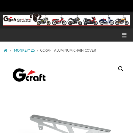
コ
ン
テ
ン
ツ
へ
ス
キ
ホ
MONKEY125
GCRAFT ALUMINUM CHAIN COVER
ッ
ー
プ
ム