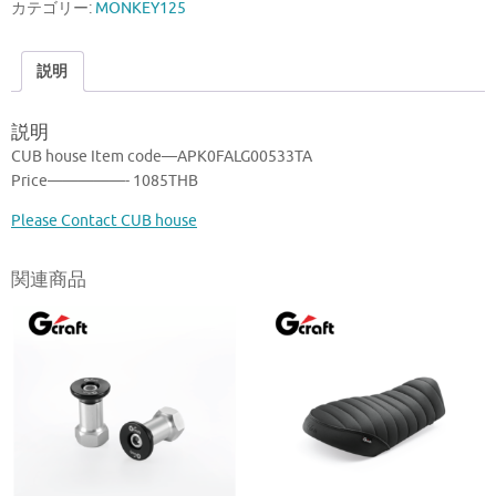
カテゴリー:
MONKEY125
説明
説明
CUB house Item code—APK0FALG00533TA
Price—————- 1085THB
Please Contact CUB house
関連商品