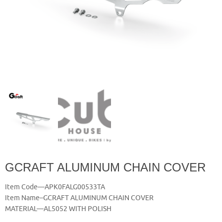
GCRAFT ALUMINUM CHAIN COVER
Item Code—APK0FALG00533TA
Item Name–GCRAFT ALUMINUM CHAIN COVER
MATERIAL—AL5052 WITH POLISH