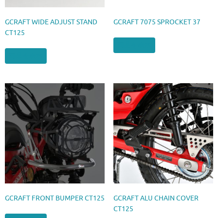
GCRAFT WIDE ADJUST STAND
GCRAFT 7075 SPROCKET 37
CT125
商品を表示
商品を表示
GCRAFT FRONT BUMPER CT125
GCRAFT ALU CHAIN COVER
CT125