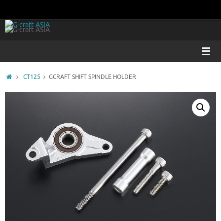
コ
ン
テ
ン
ツ
へ
ス
ホ
CT125
GCRAFT SHIFT SPINDLE HOLDER
キ
ー
ッ
ム
プ