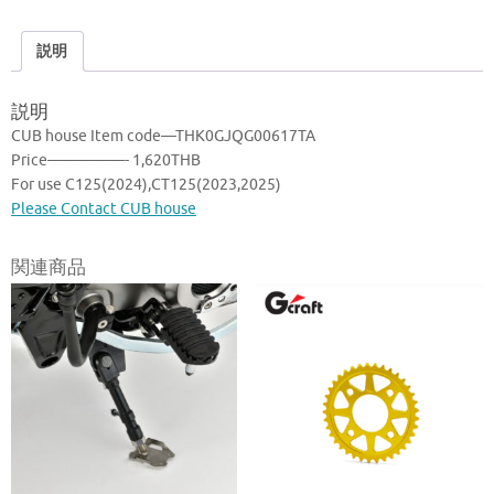
説明
説明
CUB house Item code—THK0GJQG00617TA
Price—————- 1,620THB
For use C125(2024),CT125(2023,2025)
Please Contact CUB house
関連商品