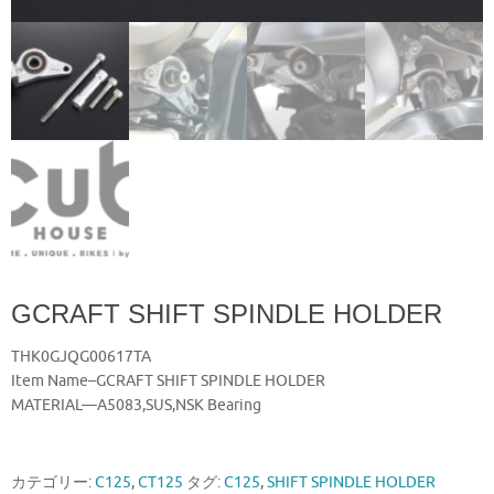
GCRAFT SHIFT SPINDLE HOLDER
THK0GJQG00617TA
Item Name–GCRAFT SHIFT SPINDLE HOLDER
MATERIAL—A5083,SUS,NSK Bearing
カテゴリー:
C125
,
CT125
タグ:
C125
,
SHIFT SPINDLE HOLDER