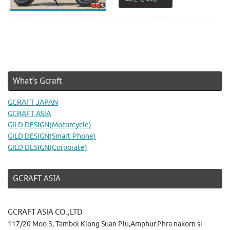
What’s Gcraft
GCRAFT JAPAN
GCRAFT ASIA
GILD DESIGN(Motorcycle)
GILD DESIGN(Smart Phone)
GILD DESIGN(Corporate)
GCRAFT ASIA
GCRAFT ASIA CO.,LTD
117/20 Moo.3, Tambol Klong Suan Plu,Amphur.Phra nakorn si