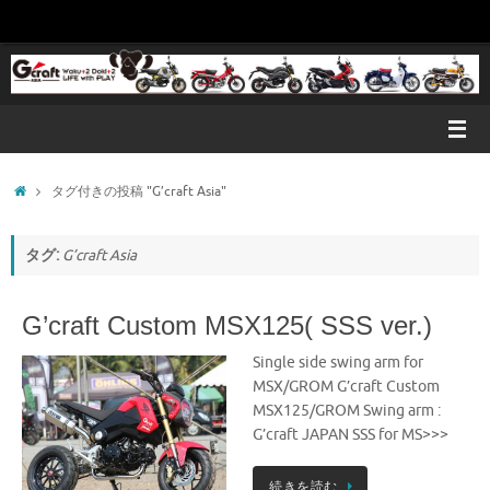
コ
ン
テ
ン
ツ
へ
ス
キ
ホ
タグ付きの投稿 "G’craft Asia"
ッ
ー
プ
ム
タグ:
G’craft Asia
G’craft Custom MSX125( SSS ver.)
Single side swing arm for
MSX/GROM G’craft Custom
MSX125/GROM Swing arm :
G’craft JAPAN SSS for MS>>>
続きを読む