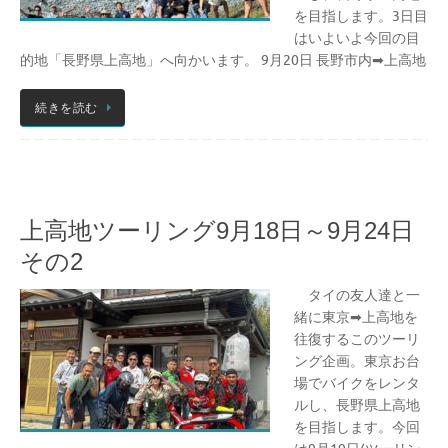
を目指します。3日目
はいよいよ今回の目
的地「長野県上高地」へ向かいます。 9月20日 長野市内➡上高地
続きを読む
上高地ツーリング9月18日～9月24日
その2
タイの友人達と一
緒に東京➡上高地を
往復するこのツーリ
ング企画。東京お台
場でバイクをレンタ
ルし、長野県上高地
を目指します。今回