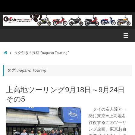
コ
ン
テ
ン
ツ
へ
ス
キ
ホ
タグ付きの投稿 "nagano Touring"
ッ
ー
プ
ム
タグ:
nagano Touring
上高地ツーリング9月18日～9月24日
その5
タイの友人達と一
緒に東京➡上高地を
往復するこのツーリ
ング企画。東京お台