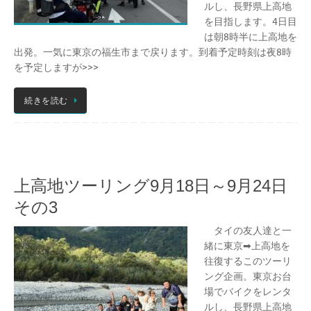
ルし、長野県上高地
を目指します。4日目
は朝8時半に上高地を
出発。一気に東京の福生市まで戻ります。到着予定時刻は夜8時
を予定しますが>>>
続きを読む
上高地ツーリング9月18日～9月24日
その3
タイの友人達と一
緒に東京➡上高地を
往復するこのツーリ
ング企画。東京お台
場でバイクをレンタ
ルし、長野県上高地