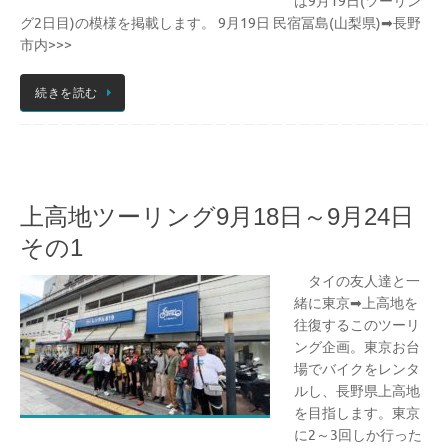
は9月19日(ツーリン
グ2日目)の模様を掲載します。 9月19日 民宿冨島(山梨県)➡長野
市内>>>
続きを読む
上高地ツーリング9月18日～9月24日
その1
タイの友人達と一
緒に東京➡上高地を
往復するこのツーリ
ング企画。東京お台
場でバイクをレンタ
ルし、長野県上高地
を目指します。東京
に2～3回しか行った