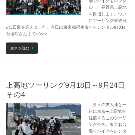
場でバイクをレンタ
ルし、長野県上高地
を目指します。つい
にツーリング最終日
の5日目を迎えました。今日は東京都福生市からレンタル819お
台場店さんまでバ>>>
続きを読む
上高地ツーリング9月18日～9月24日
その4
タイの友人達と一
緒に東京➡上高地を
往復するこのツーリ
ング企画。東京お台
場でバイクをレンタ