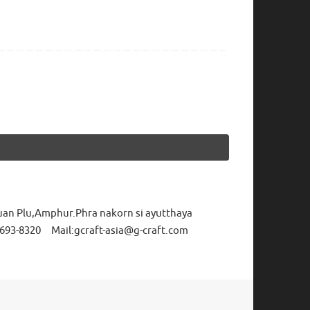
uan Plu,Amphur.Phra nakorn si ayutthaya
693-8320 Mail:gcraft-asia@g-craft.com