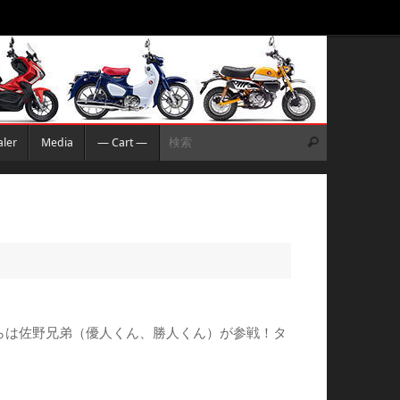
検索:
ler
Media
— Cart —
検索
回日本からは佐野兄弟（優人くん、勝人くん）が参戦！タ