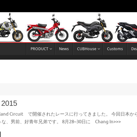
PRODUCT
News
CUBHouse
Customs
Dea
 2015
ailand Circuit で開催されたレースに行ってきました。 今
、男前、好青年兄弟です。 8月28~30日に Chang In>>>