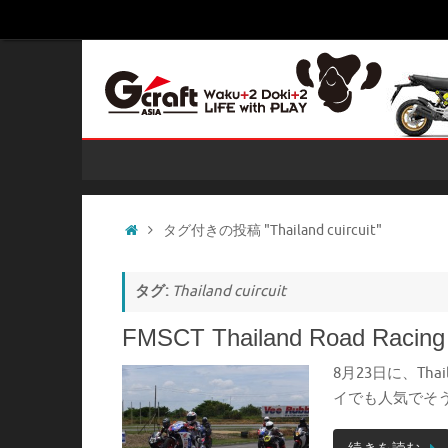
コ
ン
テ
ン
ツ
へ
コ
ス
ン
キ
テ
ッ
ン
ホ
タグ付きの投稿 "Thailand cuircuit"
ツ
プ
ー
へ
ム
ス
タグ:
Thailand cuircuit
キ
ッ
FMSCT Thailand Road Racing
プ
8月23日に、Th
イでも人気でそうな