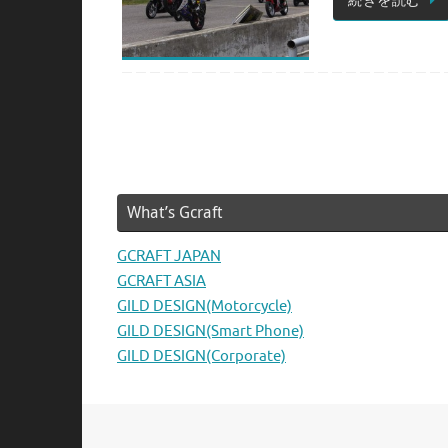
続きを読む
What’s Gcraft
GCRAFT JAPAN
GCRAFT ASIA
GILD DESIGN(Motorcycle)
GILD DESIGN(Smart Phone)
GILD DESIGN(Corporate)