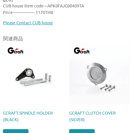
CUB house Item code—APK0FAJG00409TA
Price—————- 1170THB
Please Contact CUB house
関連商品
GCRAFT SPINDLE HOLDER
GCRAFT CLUTCH COVER
(BLACK)
(SILVER)