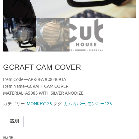
GCRAFT CAM COVER
Item Code—APK0FAJG00409TA
Item Name–GCRAFT CAM COVER
MATERIAL–A5083 WITH SILVER ANODIZE
カテゴリー:
MONKEY125
タグ:
カムカバー
,
モンキー125
説明
説明