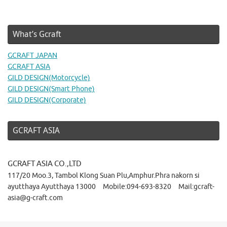
What’s Gcraft
GCRAFT JAPAN
GCRAFT ASIA
GILD DESIGN(Motorcycle)
GILD DESIGN(Smart Phone)
GILD DESIGN(Corporate)
GCRAFT ASIA
GCRAFT ASIA CO.,LTD
117/20 Moo.3, Tambol Klong Suan Plu,Amphur.Phra nakorn si
ayutthaya Ayutthaya 13000 Mobile:094-693-8320 Mail:gcraft-
asia@g-craft.com