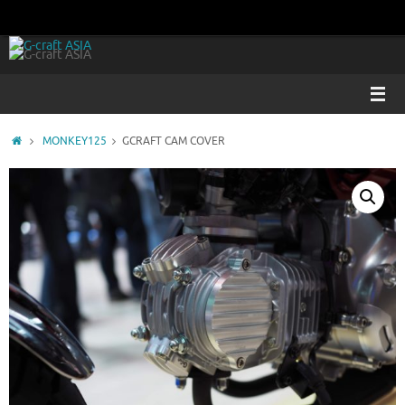
コ
ン
テ
ン
ツ
へ
ス
ホ
MONKEY125
GCRAFT CAM COVER
キ
ー
ッ
ム
プ