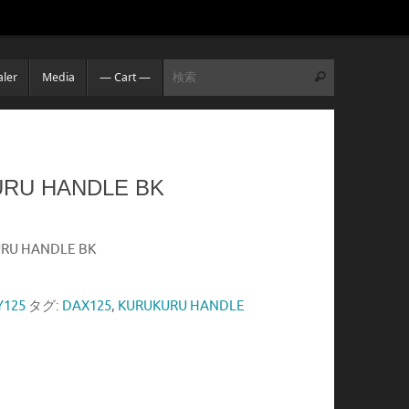
検索:
ler
Media
— Cart —
検索
RU HANDLE BK
RU HANDLE BK
125
タグ:
DAX125
,
KURUKURU HANDLE