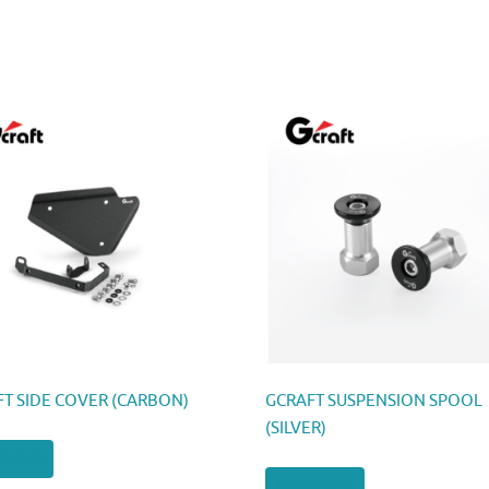
T SIDE COVER (CARBON)
GCRAFT SUSPENSION SPOOL
(SILVER)
を表示
商品を表示