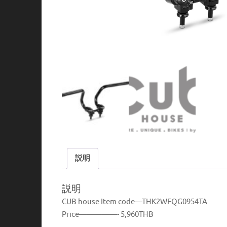
説明
説明
CUB house Item code—THK2WFQG0954TA
Price—————- 5,960THB