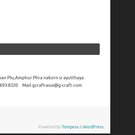
uan Plu,Amphur.Phra nakorn si ayutthaya
693-8320 Mail:gcraft-asia@g-craft.com
Powered by
Tempera
&
WordPress.