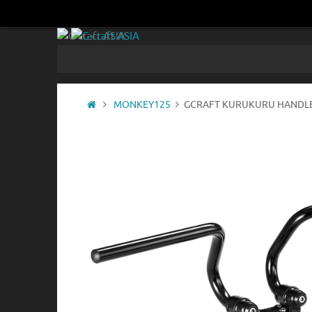
コ
ン
テ
コ
ン
ン
ツ
テ
へ
ン
ホ
MONKEY125
GCRAFT KURUKURU HANDLE
ツ
ス
ー
へ
キ
ム
ス
ッ
キ
プ
ッ
プ