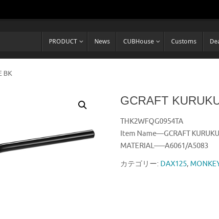
PRODUCT
News
CUBHouse
Customs
Dea
 BK
GCRAFT KURUKU
THK2WFQG0954TA
Item Name—GCRAFT KURUKU
MATERIAL—–A6061/A5083
カテゴリー:
DAX125
,
MONKEY