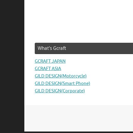
What’s Gcraft
GCRAFT JAPAN
GCRAFT ASIA
GILD DESIGN(Motorcycle)
GILD DESIGN(Smart Phone)
GILD DESIGN(Corporate)